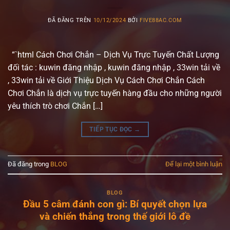
ĐÃ ĐĂNG TRÊN
10/12/2024
BỞI
FIVE88AC.COM
“`html Cách Chơi Chắn – Dịch Vụ Trực Tuyến Chất Lượng
đối tác : kuwin đăng nhập , kuwin đăng nhập , 33win tải về
, 33win tải về Giới Thiệu Dịch Vụ Cách Chơi Chắn Cách
Chơi Chắn là dịch vụ trực tuyến hàng đầu cho những người
yêu thích trò chơi Chắn […]
TIẾP TỤC ĐỌC
→
Đã đăng trong
BLOG
Để lại một bình luận
BLOG
Đầu 5 câm đánh con gì: Bí quyết chọn lựa
và chiến thắng trong thế giới lô đề