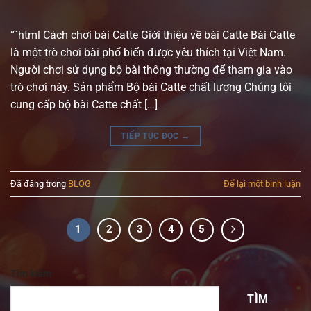
“`html Cách chơi bài Catte Giới thiệu về bài Catte Bài Catte
là một trò chơi bài phổ biến được yêu thích tại Việt Nam.
Người chơi sử dụng bộ bài thông thường để tham gia vào
trò chơi này. Sản phẩm Bộ bài Catte chất lượng Chúng tôi
cung cấp bộ bài Catte chất […]
TIẾP TỤC ĐỌC
→
Đã đăng trong
BLOG
Để lại một bình luận
1
2
3
4
5
Tìm kiếm
TÌM