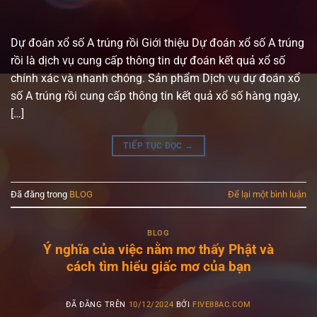
Dự đoán xổ số A trúng rồi Giới thiệu Dự đoán xổ số A trúng
rồi là dịch vụ cung cấp thông tin dự đoán kết quả xổ số
chính xác và nhanh chóng. Sản phẩm Dịch vụ dự đoán xổ
số A trúng rồi cung cấp thông tin kết quả xổ số hàng ngày,
[…]
TIẾP TỤC ĐỌC
→
Đã đăng trong
BLOG
Để lại một bình luận
BLOG
Ý nghĩa của việc nằm mơ thấy Phật và
cách tìm hiểu giấc mơ của bạn
ĐÃ ĐĂNG TRÊN
10/12/2024
BỞI
FIVE88AC.COM