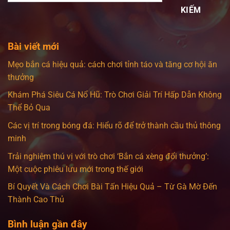
KIẾM
Bài viết mới
Mẹo bắn cá hiệu quả: cách chơi tỉnh táo và tăng cơ hội ăn
thưởng
Khám Phá Siêu Cá Nổ Hũ: Trò Chơi Giải Trí Hấp Dẫn Không
Thể Bỏ Qua
Các vị trí trong bóng đá: Hiểu rõ để trở thành cầu thủ thông
minh
Trải nghiệm thú vị với trò chơi ‘Bắn cá xèng đổi thưởng’:
Một cuộc phiêu lưu mới trong thế giới
Bí Quyết Và Cách Chơi Bài Tấn Hiệu Quả – Từ Gà Mờ Đến
Thành Cao Thủ
Bình luận gần đây