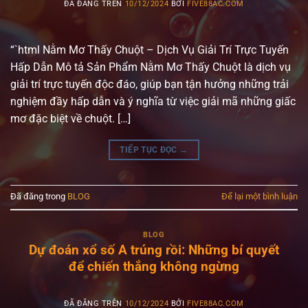
ĐÃ ĐĂNG TRÊN
10/12/2024
BỞI
FIVE88AC.COM
“`html Nằm Mơ Thấy Chuột – Dịch Vụ Giải Trí Trực Tuyến
Hấp Dẫn Mô tả Sản Phẩm Nằm Mơ Thấy Chuột là dịch vụ
giải trí trực tuyến độc đáo, giúp bạn tận hưởng những trải
nghiệm đầy hấp dẫn và ý nghĩa từ việc giải mã những giấc
mơ đặc biệt về chuột. […]
TIẾP TỤC ĐỌC
→
Đã đăng trong
BLOG
Để lại một bình luận
BLOG
Dự đoán xổ số A trúng rồi: Những bí quyết
để chiến thắng không ngừng
ĐÃ ĐĂNG TRÊN
10/12/2024
BỞI
FIVE88AC.COM