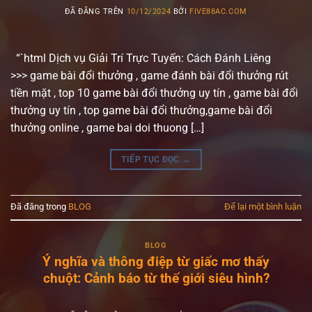
ĐÃ ĐĂNG TRÊN
10/12/2024
BỞI
FIVE88AC.COM
“`html Dịch vụ Giải Trí Trực Tuyến: Cách Đánh Liêng
>>> game bài đổi thưởng , game đánh bài đổi thưởng rút
tiền mặt , top 10 game bài đổi thưởng uy tín , game bài đổi
thưởng uy tín , top game bài đổi thưởng,game bài đổi
thưởng online , game bai doi thuong […]
TIẾP TỤC ĐỌC
→
Đã đăng trong
BLOG
Để lại một bình luận
BLOG
Ý nghĩa và thông điệp từ giấc mơ thấy
chuột: Cảnh báo từ thế giới siêu hình?