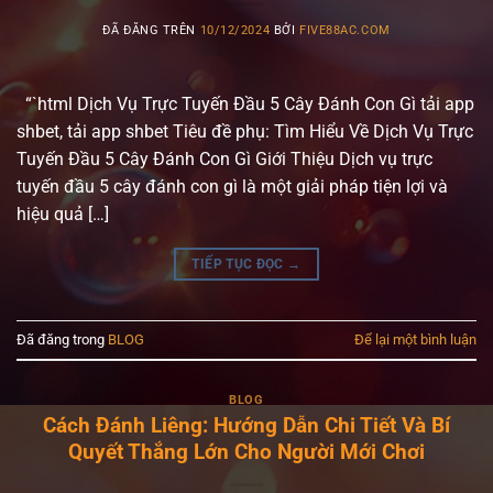
ĐÃ ĐĂNG TRÊN
10/12/2024
BỞI
FIVE88AC.COM
“`html Dịch Vụ Trực Tuyến Đầu 5 Cây Đánh Con Gì tải app
shbet, tải app shbet Tiêu đề phụ: Tìm Hiểu Về Dịch Vụ Trực
Tuyến Đầu 5 Cây Đánh Con Gì Giới Thiệu Dịch vụ trực
tuyến đầu 5 cây đánh con gì là một giải pháp tiện lợi và
hiệu quả […]
TIẾP TỤC ĐỌC
→
Đã đăng trong
BLOG
Để lại một bình luận
BLOG
Cách Đánh Liêng: Hướng Dẫn Chi Tiết Và Bí
Quyết Thắng Lớn Cho Người Mới Chơi