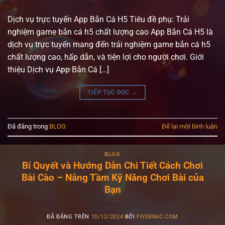
Dịch vụ trực tuyến App Bắn Cá H5 Tiêu đề phụ: Trải
nghiệm game bắn cá h5 chất lượng cao App Bắn Cá H5 là
dịch vụ trực tuyến mang đến trải nghiệm game bắn cá h5
chất lượng cao, hấp dẫn, và tiện lợi cho người chơi. Giới
thiệu Dịch vụ App Bắn Cá […]
TIẾP TỤC ĐỌC
→
Đã đăng trong
BLOG
Để lại một bình luận
BLOG
Bí Quyết và Hướng Dẫn Chi Tiết Cách Chơi
Bài Cào – Nâng Tầm Kỹ Năng Chơi Bài của
Bạn
ĐÃ ĐĂNG TRÊN
10/12/2024
BỞI
FIVE88AC.COM