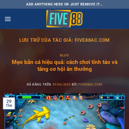
Chuyển
ADD ANYTHING HERE OR JUST REMOVE IT...
đến
nội
dung
LƯU TRỮ CỦA TÁC GIẢ:
FIVE88AC.COM
BLOG
Mẹo bắn cá hiệu quả: cách chơi tỉnh táo và
tăng cơ hội ăn thưởng
ĐÃ ĐĂNG TRÊN
29/06/2026
BỞI
FIVE88AC.COM
29
Th6