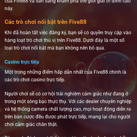
của Five88 và sẵn sàng khám phá thế giới giải trí đỉnh cao
này.
Các trò chơi nổi bật trên Five88
Khi đã hoàn tất việc đăng ký, bạn sẽ có quyền truy cập vào
hàng loạt trò chơi thú vị trên Five88. Dưới đây là một số
loại trò chơi nổi bật mà bạn không nên bỏ qua.
Casino trực tiếp
Một trong những điểm hấp dẫn nhất của Five88 chính là
các trò chơi casino trực tiếp.
Người chơi sẽ có cơ hội trải nghiệm cảm giác như đang ở
trong một sòng bạc thực thụ. Với các dealer chuyên nghiệp
và hệ thống camera chất lượng cao, mọi hoạt động diễn ra
trên bàn cược đều được phát trực tiếp, mang lại cho người
chơi cảm giác chân thật.