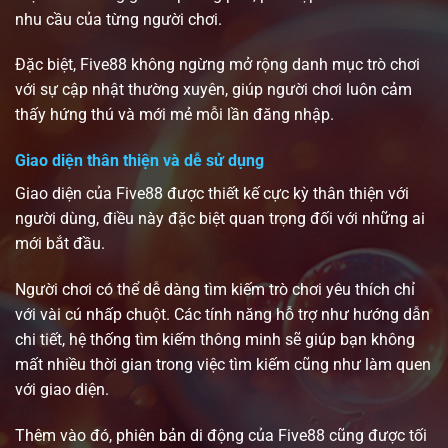
nhu cầu của từng người chơi.
Đặc biệt, Five88 không ngừng mở rộng danh mục trò chơi
với sự cập nhật thường xuyên, giúp người chơi luôn cảm
thấy hứng thú và mới mẻ mỗi lần đăng nhập.
Giao diện thân thiện và dễ sử dụng
Giao diện của Five88 được thiết kế cực kỳ thân thiện với
người dùng, điều này đặc biệt quan trọng đối với những ai
mới bắt đầu.
Người chơi có thể dễ dàng tìm kiếm trò chơi yêu thích chỉ
với vài cú nhấp chuột. Các tính năng hỗ trợ như hướng dẫn
chi tiết, hệ thống tìm kiếm thông minh sẽ giúp bạn không
mất nhiều thời gian trong việc tìm kiếm cũng như làm quen
với giao diện.
Thêm vào đó, phiên bản di động của Five88 cũng được tối