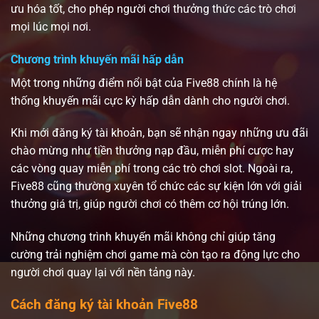
ưu hóa tốt, cho phép người chơi thưởng thức các trò chơi
mọi lúc mọi nơi.
Chương trình khuyến mãi hấp dẫn
Một trong những điểm nổi bật của Five88 chính là hệ
thống khuyến mãi cực kỳ hấp dẫn dành cho người chơi.
Khi mới đăng ký tài khoản, bạn sẽ nhận ngay những ưu đãi
chào mừng như tiền thưởng nạp đầu, miễn phí cược hay
các vòng quay miễn phí trong các trò chơi slot. Ngoài ra,
Five88 cũng thường xuyên tổ chức các sự kiện lớn với giải
thưởng giá trị, giúp người chơi có thêm cơ hội trúng lớn.
Những chương trình khuyến mãi không chỉ giúp tăng
cường trải nghiệm chơi game mà còn tạo ra động lực cho
người chơi quay lại với nền tảng này.
Cách đăng ký tài khoản Five88