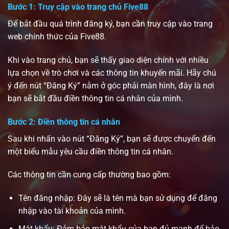
Bước 1: Truy cập vào trang chủ Five88
Để bắt đầu quá trình đăng ký, bạn cần truy cập vào trang
web chính thức của Five88.
Khi vào trang chủ, bạn sẽ thấy giao diện chính với nhiều
lựa chọn về trò chơi và các thông tin khuyến mãi. Hãy chú
ý đến nút “Đăng Ký” nằm ở góc phải màn hình, đây là nơi
bạn sẽ bắt đầu điền thông tin cá nhân của mình.
Bước 2: Điền thông tin cá nhân
Sau khi nhấn vào nút “Đăng Ký”, bạn sẽ được chuyển đến
một biểu mẫu yêu cầu điền thông tin cá nhân.
Các thông tin cần cung cấp thường bao gồm:
Tên đăng nhập: Đây sẽ là tên mà bạn sử dụng để đăng
nhập vào tài khoản của mình.
Mật khẩu: Đảm bảo mật khẩu của bạn đủ mạnh để bảo