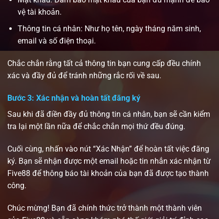
vệ tài khoản.
Thông tin cá nhân: Như họ tên, ngày tháng năm sinh,
email và số điện thoại.
Chắc chắn rằng tất cả thông tin bạn cung cấp đều chính
xác và đầy đủ để tránh những rắc rối về sau.
Bước 3: Xác nhận và hoàn tất đăng ký
Sau khi đã điền đầy đủ thông tin cá nhân, bạn sẽ cần kiểm
tra lại một lần nữa để chắc chắn mọi thứ đều đúng.
Cuối cùng, nhấn vào nút “Xác Nhận” để hoàn tất việc đăng
ký. Bạn sẽ nhận được một email hoặc tin nhắn xác nhận từ
Five88 để thông báo tài khoản của bạn đã được tạo thành
công.
Chúc mừng! Bạn đã chính thức trở thành một thành viên