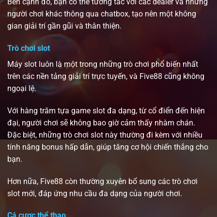
Bên cạnh đó, bạn có thể tương tác với các dealer và những
người chơi khác thông qua chatbox, tạo nên một không
gian giải trí gần gũi và thân thiện.
Trò chơi slot
Máy slot luôn là một trong những trò chơi phổ biến nhất
trên các nền tảng giải trí trực tuyến, và Five88 cũng không
ngoại lệ.
Với hàng trăm tựa game slot đa dạng, từ cổ điển đến hiện
đại, người chơi sẽ không bao giờ cảm thấy nhàm chán.
Đặc biệt, những trò chơi slot này thường đi kèm với nhiều
tính năng bonus hấp dẫn, giúp tăng cơ hội chiến thắng cho
bạn.
Hơn nữa, Five88 còn thường xuyên bổ sung các trò chơi
slot mới, đáp ứng nhu cầu đa dạng của người chơi.
Cá cược thể thao