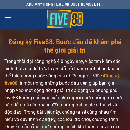
Chuyển
ADD ANYTHING HERE OR JUST REMOVE IT...
đến
nội
dung
Đăng ký Five88: Bước đầu để khám phá
thế giới giải trí
Trong thời đại công nghệ 4.0 ngày nay, việc tìm kiếm các
hình thức giải trí trực tuyến đã trở thành một phần không
thể thiếu trong cuộc sống của nhiều người. Việc
đăng ký
five88
là một trong những bước đầu tiên giúp bạn gia
nhập vào một cộng đồng giải trí đa dạng và phong phú.
Five88 không chỉ cung cấp cho người chơi những trò chơi
hấp dẫn mà còn mang đến những trải nghiệm thú vị và
độc đáo. Trong bài viết này, chúng ta sẽ cùng nhau tìm
hiểu về quy trình đăng ký, các loại trò chơi, chương trình
khuyến mãi cũng như những lợi ích khi tham gia vào nền