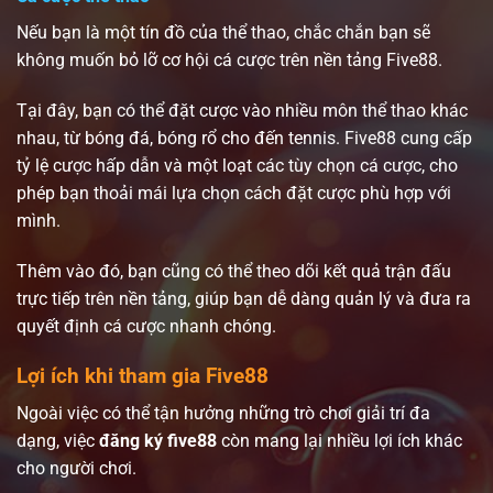
Nếu bạn là một tín đồ của thể thao, chắc chắn bạn sẽ
không muốn bỏ lỡ cơ hội cá cược trên nền tảng Five88.
Tại đây, bạn có thể đặt cược vào nhiều môn thể thao khác
nhau, từ bóng đá, bóng rổ cho đến tennis. Five88 cung cấp
tỷ lệ cược hấp dẫn và một loạt các tùy chọn cá cược, cho
phép bạn thoải mái lựa chọn cách đặt cược phù hợp với
mình.
Thêm vào đó, bạn cũng có thể theo dõi kết quả trận đấu
trực tiếp trên nền tảng, giúp bạn dễ dàng quản lý và đưa ra
quyết định cá cược nhanh chóng.
Lợi ích khi tham gia Five88
Ngoài việc có thể tận hưởng những trò chơi giải trí đa
dạng, việc
đăng ký five88
còn mang lại nhiều lợi ích khác
cho người chơi.