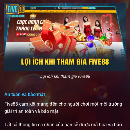
Lợi ích khi tham gia Five88
An toàn và bảo mật
Five88 cam kết mang đến cho người chơi một môi trường
giải trí an toàn và bảo mật.
Tất cả thông tin cá nhân của bạn sẽ được mã hóa và bảo