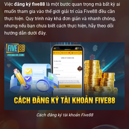
Việc
đăng ký five88
là một bước quan trọng mà bất kỳ ai
muốn tham gia vào thế giới giải trí của Five88 đều cần
thực hiện. Quy trình này khá đơn giản và nhanh chóng,
nhưng nếu bạn chưa biết cách thực hiện, hãy theo dõi
hướng dẫn dưới đây.
Cách đăng ký tài khoản Five88