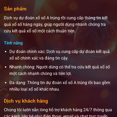
Sản phẩm
Dịch vụ dự đoán xổ số A trúng rồi cung cấp thông tin kết
quả xổ số hàng ngày, giúp người dùng nhanh chóng tra
cứu kết quả xổ số một cách thuận tiện.
Tính năng
Dự đoán chính xác: Dịch vụ cung cấp dự đoán kết quả
xổ số chính xác và đáng tin cậy.
Nhanh chóng: Người dùng có thể tra cứu kết quả xổ số
một cách nhanh chóng và tiện lợi.
Đa dạng: Thông tin dự đoán xổ số A trúng rồi bao gồm
nhiều loại xổ số khác nhau.
Dịch vụ khách hàng
Chúng tôi luôn sẵn lòng hỗ trợ khách hàng 24/7 thông qua
các kênh liên hệ như điện thoại, email và chat trực tuyến.