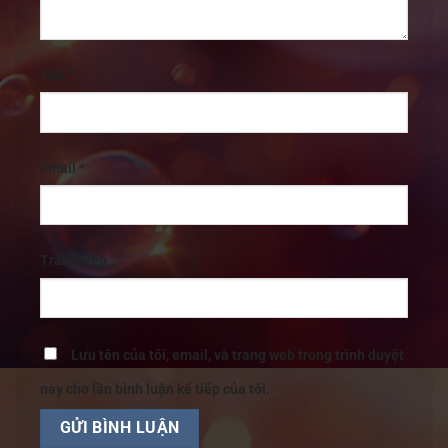
Tên
*
Email
*
Trang web
Lưu tên của tôi, email, và trang web trong trình duyệt
này cho lần bình luận kế tiếp của tôi.