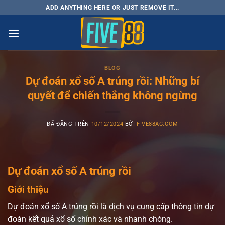
Chuyển
ADD ANYTHING HERE OR JUST REMOVE IT...
đến
nội
dung
BLOG
Dự đoán xổ số A trúng rồi: Những bí
quyết để chiến thắng không ngừng
ĐÃ ĐĂNG TRÊN
10/12/2024
BỞI
FIVE88AC.COM
Dự đoán xổ số A trúng rồi
Giới thiệu
Dự đoán xổ số A trúng rồi là dịch vụ cung cấp thông tin dự
đoán kết quả xổ số chính xác và nhanh chóng.