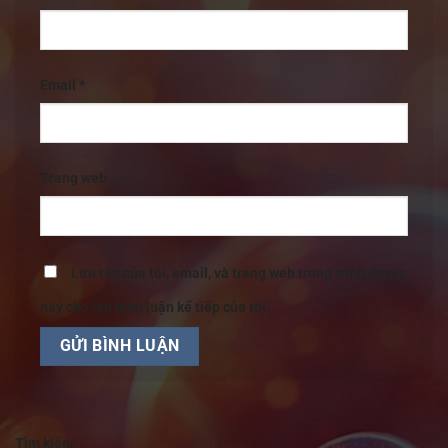
Email
*
Trang web
Lưu tên của tôi, email, và trang web trong trình duyệt
này cho lần bình luận kế tiếp của tôi.
Tìm kiếm