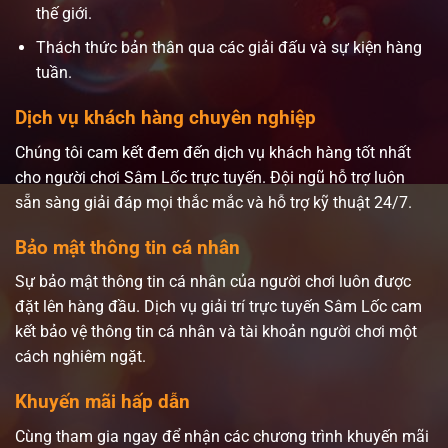
thế giới.
Thách thức bản thân qua các giải đấu và sự kiện hàng
tuần.
Dịch vụ khách hàng chuyên nghiệp
Chúng tôi cam kết đem đến dịch vụ khách hàng tốt nhất
cho người chơi Sâm Lốc trực tuyến. Đội ngũ hỗ trợ luôn
sẵn sàng giải đáp mọi thắc mắc và hỗ trợ kỹ thuật 24/7.
Bảo mật thông tin cá nhân
Sự bảo mật thông tin cá nhân của người chơi luôn được
đặt lên hàng đầu. Dịch vụ giải trí trực tuyến Sâm Lốc cam
kết bảo vệ thông tin cá nhân và tài khoản người chơi một
cách nghiêm ngặt.
Khuyến mãi hấp dẫn
Cùng tham gia ngay để nhận các chương trình khuyến mãi