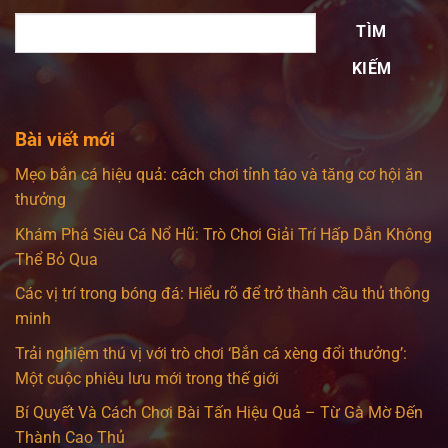
TÌM
KIẾM
Bài viết mới
Mẹo bắn cá hiệu quả: cách chơi tỉnh táo và tăng cơ hội ăn
thưởng
Khám Phá Siêu Cá Nổ Hũ: Trò Chơi Giải Trí Hấp Dẫn Không
Thể Bỏ Qua
Các vị trí trong bóng đá: Hiểu rõ để trở thành cầu thủ thông
minh
Trải nghiệm thú vị với trò chơi ‘Bắn cá xèng đổi thưởng’:
Một cuộc phiêu lưu mới trong thế giới
Bí Quyết Và Cách Chơi Bài Tấn Hiệu Quả – Từ Gà Mờ Đến
Thành Cao Thủ