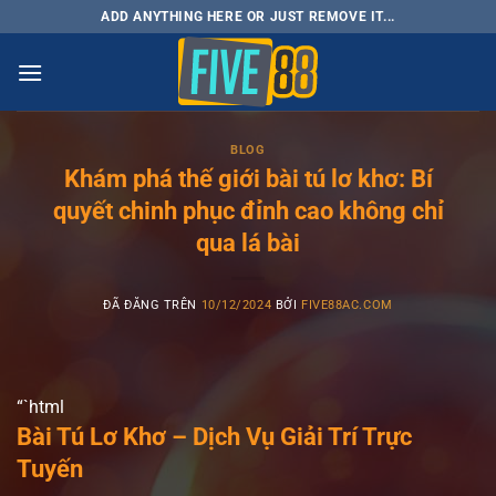
Chuyển
ADD ANYTHING HERE OR JUST REMOVE IT...
đến
nội
dung
BLOG
Khám phá thế giới bài tú lơ khơ: Bí
quyết chinh phục đỉnh cao không chỉ
qua lá bài
ĐÃ ĐĂNG TRÊN
10/12/2024
BỞI
FIVE88AC.COM
“`html
Bài Tú Lơ Khơ – Dịch Vụ Giải Trí Trực
Tuyến