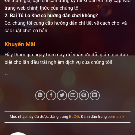
Để tham gia, bạn chỉ cần đăng ký tài khoản và truy cập vào
trang web chính thức của chúng tôi.
2. Bài Tú Lơ Khơ có hướng dẫn chơi không?
Có, chúng tôi cung cấp hướng dẫn chi tiết về cách chơi và
các luật chơi cơ bản.
Khuyến Mãi
Hãy tham gia ngay hôm nay để nhận ưu đãi giảm giá đặc
biệt cho lần đầu trải nghiệm dịch vụ của chúng tôi!
“`
Mục nhập này đã được đăng trong
BLOG
. Đánh dấu trang
permalink
.