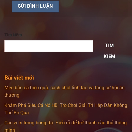
Tìm kiếm
TÌM
KIẾM
Bài viết mới
Mẹo bắn cá hiệu quả: cách chơi tỉnh táo và tăng cơ hội ăn
thưởng
Khám Phá Siêu Cá Nổ Hũ: Trò Chơi Giải Trí Hấp Dẫn Không
Thể Bỏ Qua
Các vị trí trong bóng đá: Hiểu rõ để trở thành cầu thủ thông
minh