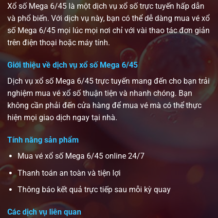
Xổ số Mega 6/45 là một dịch vụ xổ số trực tuyến hấp dẫn
và phổ biến. Với dịch vụ này, bạn có thể dễ dàng mua vé xổ
số Mega 6/45 mọi lúc mọi nơi chỉ với vài thao tác đơn giản
trên điện thoại hoặc máy tính.
Giới thiệu về dịch vụ xổ số Mega 6/45
Dịch vụ xổ số Mega 6/45 trực tuyến mang đến cho bạn trải
nghiệm mua vé xổ số thuận tiện và nhanh chóng. Bạn
không cần phải đến cửa hàng để mua vé mà có thể thực
hiện mọi giao dịch ngay tại nhà.
Tính năng sản phẩm
Mua vé xổ số Mega 6/45 online 24/7
Thanh toán an toàn và tiện lợi
Thông báo kết quả trực tiếp sau mỗi kỳ quay
Các dịch vụ liên quan