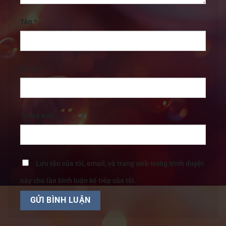
Tên
*
Email
*
Trang web
Lưu tên của tôi, email, và trang web trong trình duyệt
này cho lần bình luận kế tiếp của tôi.