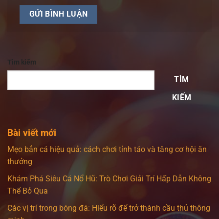
Tìm kiếm
TÌM
KIẾM
Bài viết mới
Mẹo bắn cá hiệu quả: cách chơi tỉnh táo và tăng cơ hội ăn
thưởng
Khám Phá Siêu Cá Nổ Hũ: Trò Chơi Giải Trí Hấp Dẫn Không
Thể Bỏ Qua
Các vị trí trong bóng đá: Hiểu rõ để trở thành cầu thủ thông