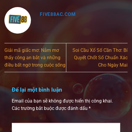
FIVE88AC.COM
Giải mã giấc mơ: Nằm mơ
Soi Cầu Xổ Số Cần Thơ: Bí
thấy công an bắt và những
Quyết Chốt Số Chuẩn Xác
điều bất ngờ trong cuộc sống
Cho Ngày Mai
Để lại một bình luận
Email của bạn sẽ không được hiển thị công khai.
Các trường bắt buộc được đánh dấu
*
Bình luận
*