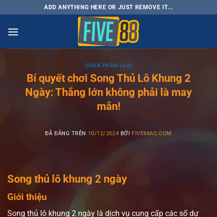
Chuyển
ADD ANYTHING HERE OR JUST REMOVE IT...
đến
nội
dung
CHƯA PHÂN LOẠI
Bí quyết chơi Song Thủ Lô Khung 2
Ngày: Thắng lớn không phải là may
mắn!
ĐÃ ĐĂNG TRÊN
10/12/2024
BỞI
FIVE88AC.COM
Song thủ lô khung 2 ngày
Giới thiệu
Song thủ lô khung 2 ngày là dịch vụ cung cấp các số dự