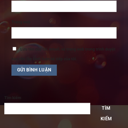
Trang web
Lưu tên của tôi, email, và trang web trong trình duyệt
này cho lần bình luận kế tiếp của tôi.
Tìm kiếm
TÌM
KIẾM