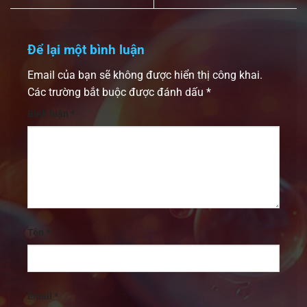
Để lại một bình luận
Email của bạn sẽ không được hiển thị công khai.
Các trường bắt buộc được đánh dấu
*
Bình luận
*
Tên
*
Email
*